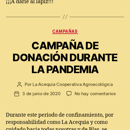
¡¡¡A darle al lápiz!!!
Categorías
CAMPAÑAS
CAMPAÑA DE
DONACIÓN DURANTE
LA PANDEMIA
Por
La Acequia Cooperativa Agroecológica
Autor
de
en
3 de junio de 2020
No hay comentarios
Fecha
la
CAMP
de
entrada
DE
la
DONAC
entrada
Durante este periodo de confinamiento, por
DURAN
responsabilidad como La Acequia y como
LA
cuidado hacia todas nosotras y de Blas, se