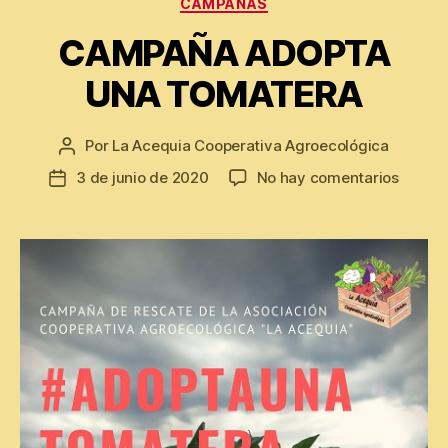
CAMPAÑAS
CAMPAÑA ADOPTA
UNA TOMATERA
Por
La Acequia Cooperativa Agroecológica
Autor
de
en
3 de junio de 2020
No hay comentarios
Fecha
la
CAMP
de
entrada
ADOPT
la
UNA
entrada
TOMAT