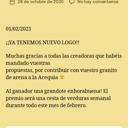
en
28 de octubre de 2020
No hay comentarios
Fecha
la
CON
de
entrada
DE
la
LOG
entrada
DE
01/02/2021
LA
ACE
¡¡YA TENEMOS NUEVO LOGO!!
Muchas gracias a todas las creadoras que habéis
mandado vuestras
propuestas, por contribuir con vuestro granito
de arena a la Acequia
Al ganador una grandote enhorabuena! El
premio será una cesta de verduras semanal
durante todo este mes de febrero.