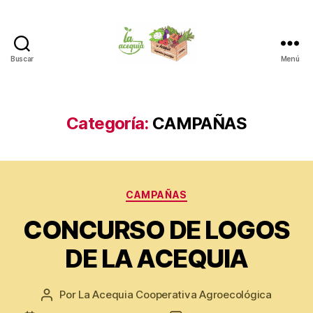
Buscar
Menú
La
Acequia
Categoría:
CAMPAÑAS
Categorías
CAMPAÑAS
CONCURSO DE LOGOS
DE LA ACEQUIA
Por
La Acequia Cooperativa Agroecológica
Autor
de