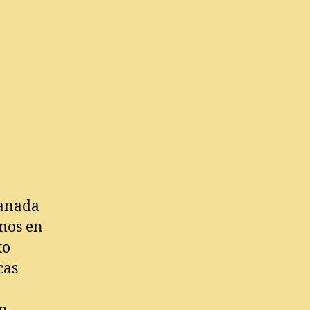
n
NCUENTRO
ORTIGAS
CEQUIA
ranada
mos en
to
cas