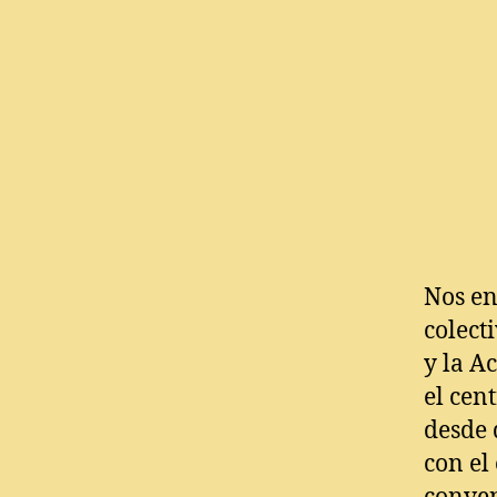
Nos en
colect
y la A
el cen
desde 
con el