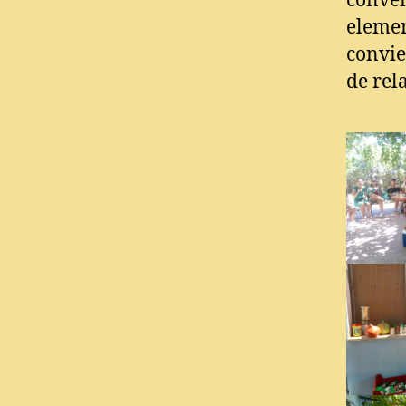
conven
elemen
convie
de rela