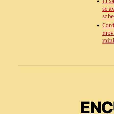
El S
se a
sobe
Cord
movi
mini
ENC