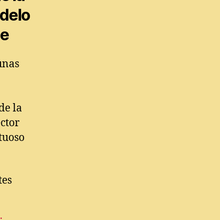
delo
le
unas
de la
ctor
tuoso
tes