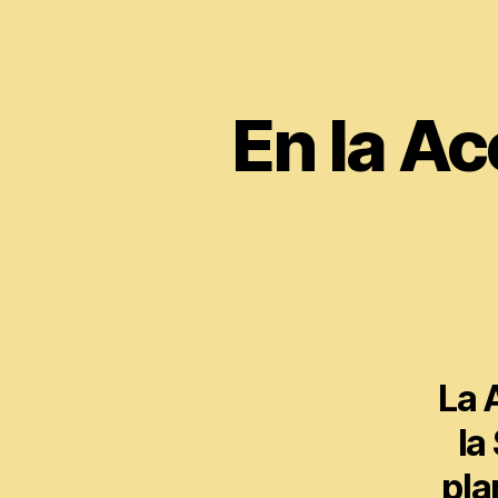
En la A
La 
la
pla