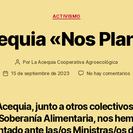
Categorías
ACTIVISMO
cequia «Nos Pl
Por
La Acequia Cooperativa Agroecológica
Autor
de
e
15 de septiembre de 2023
No hay comentarios
Fecha
la
E
de
entrada
l
la
A
entrada
«
Acequia, junto a otros colectivos
P
 Soberanía Alimentaria, nos he
ntado ante las/os Ministras/os d