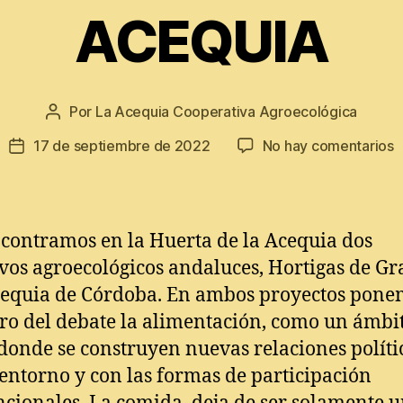
ACEQUIA
Por
La Acequia Cooperativa Agroecológica
Autor
de
e
17 de septiembre de 2022
No hay comentarios
Fecha
la
E
de
entrada
H
la
A
entrada
contramos en la Huerta de la Acequia dos
ivos agroecológicos andaluces, Hortigas de G
cequia de Córdoba. En ambos proyectos pone
tro del debate la alimentación, como un ámbi
donde se construyen nuevas relaciones políti
 entorno y con las formas de participación