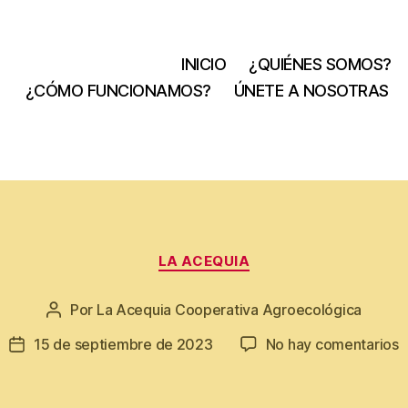
INICIO
¿QUIÉNES SOMOS?
¿CÓMO FUNCIONAMOS?
ÚNETE A NOSOTRAS
Categorías
LA ACEQUIA
Por
La Acequia Cooperativa Agroecológica
Autor
de
e
15 de septiembre de 2023
No hay comentarios
Fecha
la
de
entrada
la