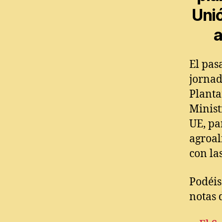
Uni
a
El pas
jornad
Planta
Minist
UE, pa
agroal
con la
Podéis
notas 