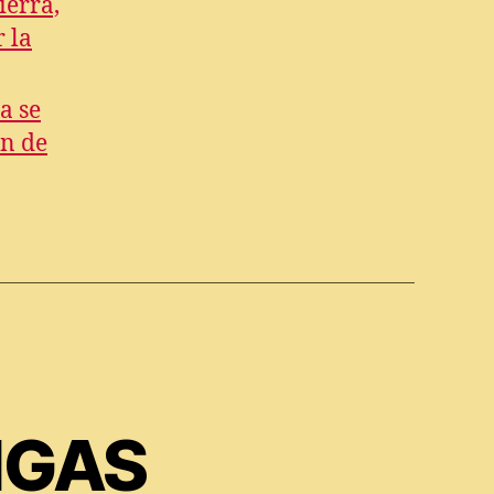
ierra,
 la
a se
ón de
IGAS