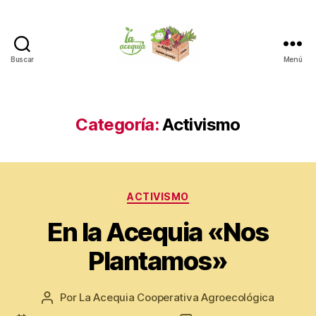
Buscar
Menú
La
Acequia
Categoría:
Activismo
Categorías
ACTIVISMO
En la Acequia «Nos
Plantamos»
Por
La Acequia Cooperativa Agroecológica
Autor
de