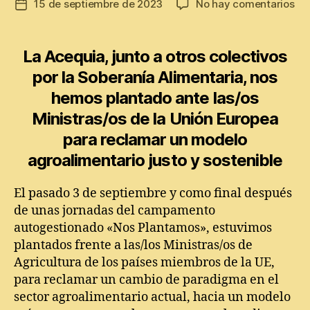
en
15 de septiembre de 2023
No hay comentarios
Fecha
la
En
de
entrada
la
la
Ac
entrada
La Acequia, junto a otros colectivos
«N
por la Soberanía Alimentaria, nos
Pl
hemos plantado ante las/os
Ministras/os de la Unión Europea
para reclamar un modelo
agroalimentario justo y sostenible
El pasado 3 de septiembre y como final después
de unas jornadas del campamento
autogestionado «Nos Plantamos», estuvimos
plantados frente a las/los Ministras/os de
Agricultura de los países miembros de la UE,
para reclamar un cambio de paradigma en el
sector agroalimentario actual, hacia un modelo