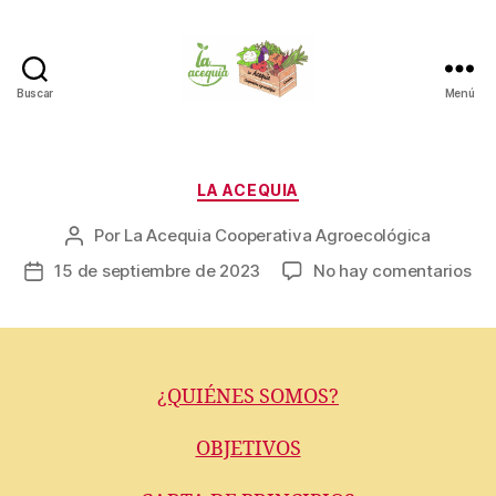
Buscar
Menú
La
Acequia
Categorías
LA ACEQUIA
Por
La Acequia Cooperativa Agroecológica
Autor
de
en
15 de septiembre de 2023
No hay comentarios
Fecha
la
de
entrada
la
entrada
¿QUIÉNES SOMOS?
OBJETIVOS